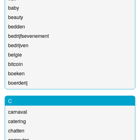
baby
beauty
bedden
bedrijfsevenement
bedrijven
belgie
bitcoin
boeken
boerderij
C
carnaval
catering
chatten
computer