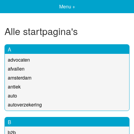
Menu +
Alle startpagina's
A
advocaten
afvallen
amsterdam
antiek
auto
autoverzekering
B
b2b