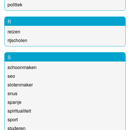
politiek
R
reizen
rijscholen
S
schoonmaken
seo
slotenmaker
snus
spanje
spiritualiteit
sport
studeren