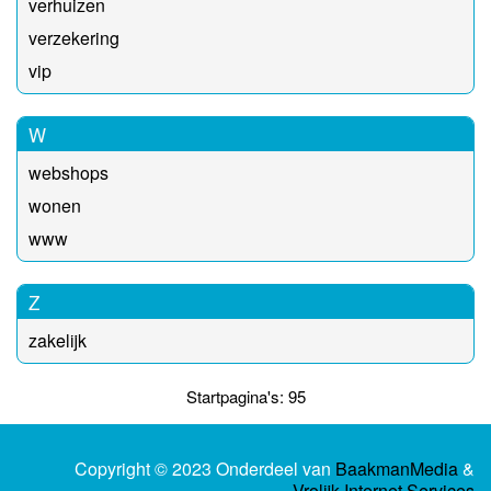
verhuizen
verzekering
vip
W
webshops
wonen
www
Z
zakelijk
Startpagina's: 95
Copyright © 2023 Onderdeel van
BaakmanMedia
&
Vrolijk Internet Services