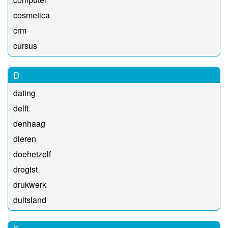
cosmetica
crm
cursus
D
dating
delft
denhaag
dieren
doehetzelf
drogist
drukwerk
duitsland