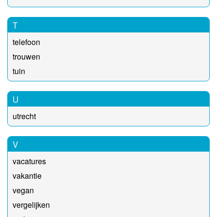
T
telefoon
trouwen
tuin
U
utrecht
V
vacatures
vakantie
vegan
vergelijken