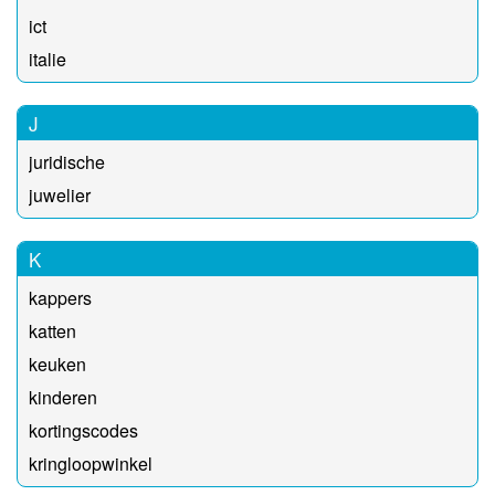
ict
italie
J
juridische
juwelier
K
kappers
katten
keuken
kinderen
kortingscodes
kringloopwinkel