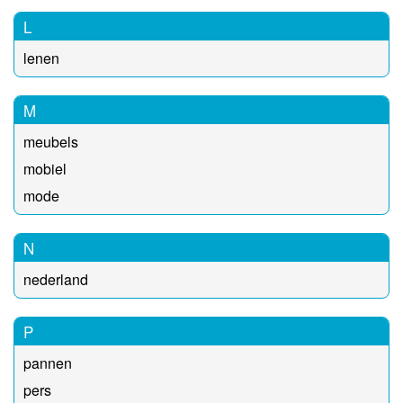
L
lenen
M
meubels
mobiel
mode
N
nederland
P
pannen
pers