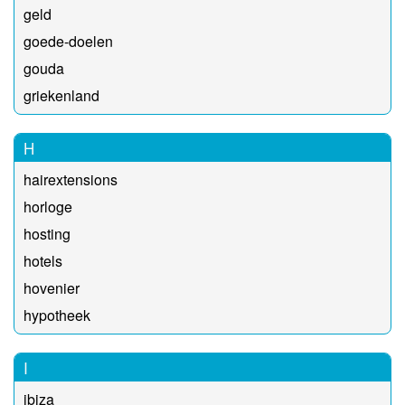
geld
goede-doelen
gouda
griekenland
H
hairextensions
horloge
hosting
hotels
hovenier
hypotheek
I
ibiza