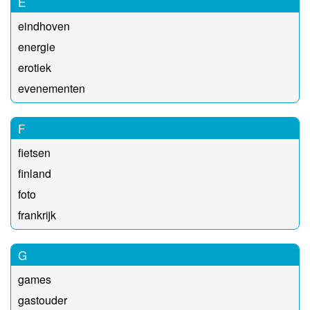
E
eindhoven
energie
erotiek
evenementen
F
fietsen
finland
foto
frankrijk
G
games
gastouder