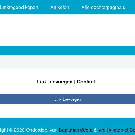
Linktegoed kopen
Artikelen
Alle dochterpagina's
Link toevoegen
Contact
Link toevoegen
ight © 2023 Onderdeel van
BaakmanMedia
&
Vrolijk Internet S