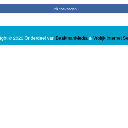
Link toevoegen
ight © 2023 Onderdeel van
BaakmanMedia
&
Vrolijk Internet S