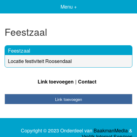
Menu +
Feestzaal
Feestzaal
Locatie festiviteit Roosendaal
Link toevoegen
Contact
Link toevoegen
Copyright © 2023 Onderdeel van
BaakmanMedia
&
Vrolijk Internet Services