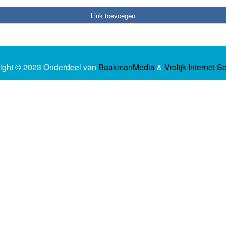
Link toevoegen
ight © 2023 Onderdeel van
BaakmanMedia
&
Vrolijk Internet S