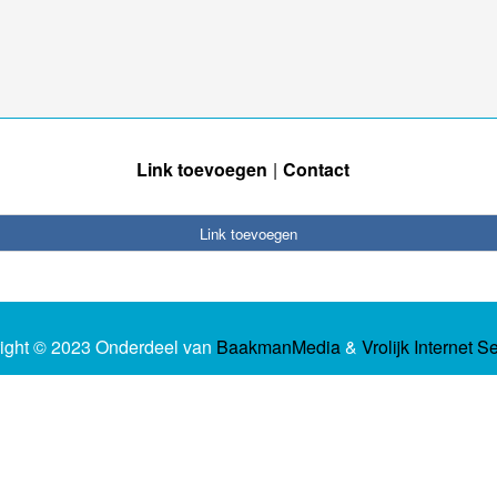
Link toevoegen
Contact
Link toevoegen
ight © 2023 Onderdeel van
BaakmanMedia
&
Vrolijk Internet S