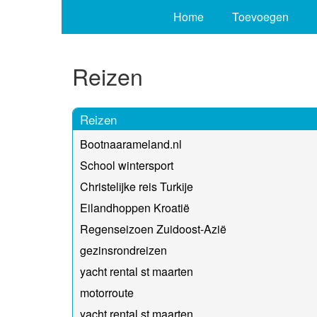
Home
Toevoegen
Reizen
Reizen
Bootnaarameland.nl
School wintersport
Christelijke reis Turkije
Eilandhoppen Kroatië
Regenseizoen Zuidoost-Azië
gezinsrondreizen
yacht rental st maarten
motorroute
yacht rental st maarten