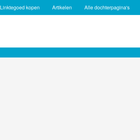
Linktegoed kopen
Artikelen
Alle dochterpagina's